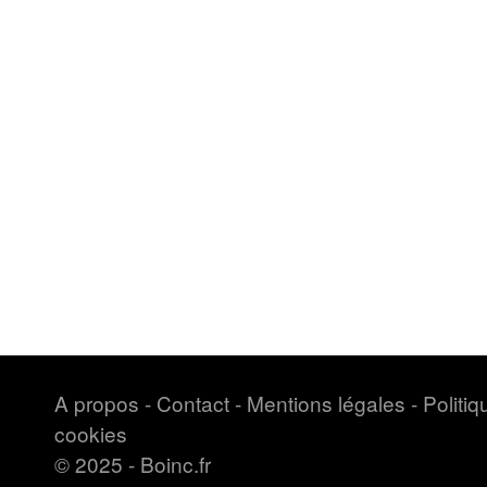
A propos
-
Contact
-
Mentions légales
-
Politi
cookies
© 2025 - Boinc.fr