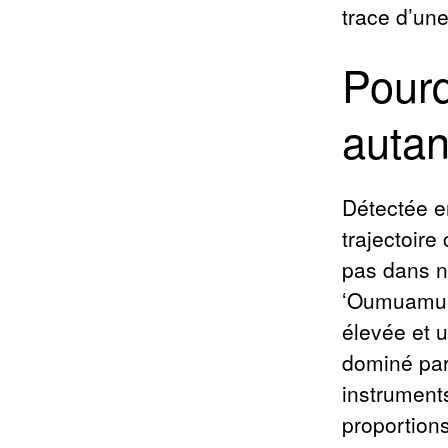
trace d’une
Pourq
autan
Détectée en
trajectoire
pas dans no
ʻOumuamua 
élevée et 
dominé par
instrument
proportions