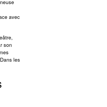
mineuse
face avec
eâtre,
ar son
gmes
. Dans les
s