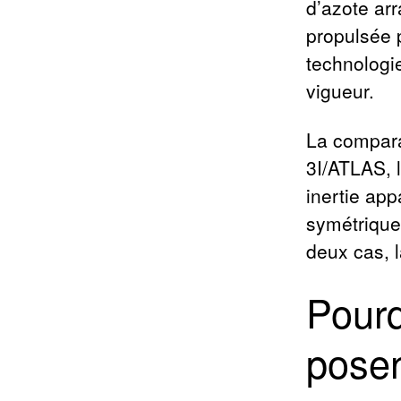
d’azote ar
propulsée 
technologi
vigueur.
La compara
3I/ATLAS, l
inertie app
symétriques
deux cas, 
Pour
posen