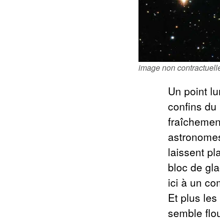
image non contractuell
Un point l
confins du 
fraîchement
astronomes
laissent pl
bloc de gl
ici à un c
Et plus les
semble flo