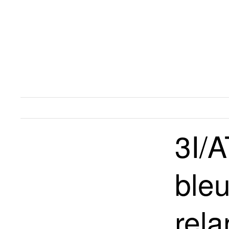
3I/
bleu
rela