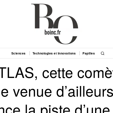
Sciences
Technologies et Innovations
Papilles
ATLAS, cette comè
e venue d’ailleur
nce la piste d’une