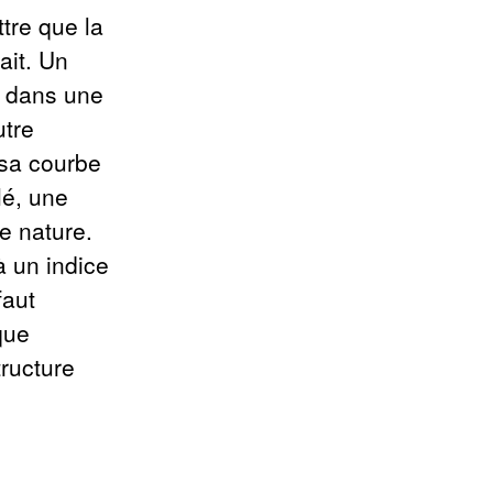
tre que la
ait. Un
e dans une
utre
 sa courbe
lé, une
de nature.
à un indice
faut
que
tructure