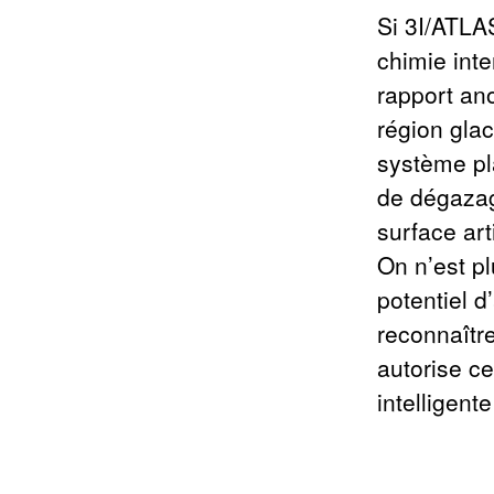
Si 3I/ATLAS
chimie inte
rapport an
région glac
système pl
de dégazag
surface art
On n’est pl
potentiel d’
reconnaître
autorise ce
intelligent