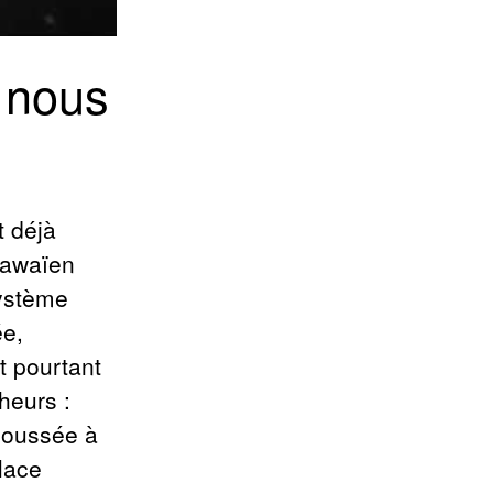
e nous
t déjà
hawaïen
Système
ée,
t pourtant
heurs :
 poussée à
lace