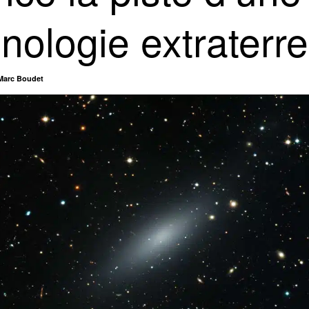
nologie extraterre
Marc Boudet