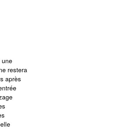
e une
 ne restera
rs après
entrée
azage
es
es
elle