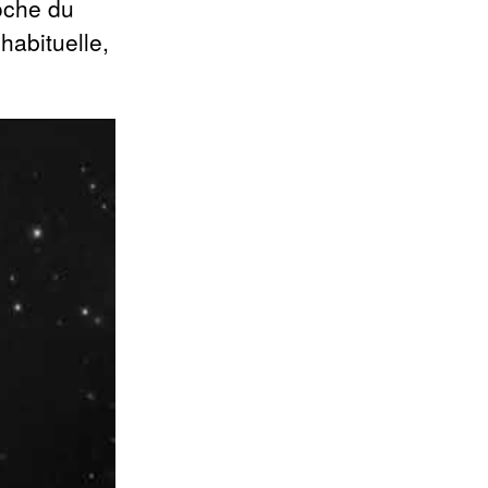
oche du
habituelle,