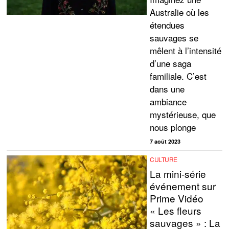
Australie où les
étendues
sauvages se
mêlent à l’intensité
d’une saga
familiale. C’est
dans une
ambiance
mystérieuse, que
nous plonge
7 août 2023
CULTURE
La mini-série
événement sur
Prime Vidéo
« Les fleurs
sauvages » : La